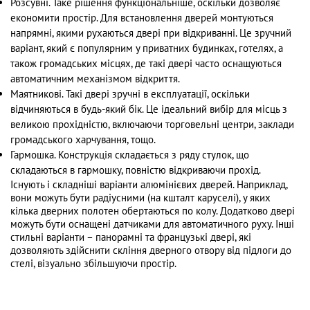
Розсувні. Таке рішення функціональніше, оскільки дозволяє
економити простір. Для встановлення дверей монтуються
напрямні, якими рухаються двері при відкриванні. Це зручний
варіант, який є популярним у приватних будинках, готелях, а
також громадських місцях, де такі двері часто оснащуються
автоматичним механізмом відкриття.
Маятникові. Такі двері зручні в експлуатації, оскільки
відчиняються в будь-який бік. Це ідеальний вибір для місць з
великою прохідністю, включаючи торговельні центри, заклади
громадського харчування, тощо.
Гармошка. Конструкція складається з ряду стулок, що
складаються в гармошку, повністю відкриваючи прохід.
Існують і складніші варіанти алюмінієвих дверей. Наприклад,
вони можуть бути радіусними (на кшталт каруселі), у яких
кілька дверних полотен обертаються по колу. Додатково двері
можуть бути оснащені датчиками для автоматичного руху. Інші
стильні варіанти – панорамні та французькі двері, які
дозволяють здійснити скління дверного отвору від підлоги до
стелі, візуально збільшуючи простір.