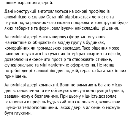
іншим варіантам дверей.
Дані конструкції виготовляються на основі профілю із
алюмінієвого сплаву. Останній відрізняється легкістю та
гнучкістю, за рахунок чого можна створювати конструкції будь-
яких габаритів та форм, реалізуючи найскладніші рішення.
Алюмінієві двері мають широку сферу застосування.
Найчастіше їх обирають як вхідну групу в будинках,
комерційних чи громадських закладах. Таке рішення може
використовуватися і в сучасних інтер’єрах квартир та офісів,
дозволяючи економити простір та створювати стильне,
функціональне та мінімалістичне оформлення. Не менш
потрібні двері з алюмінію для лоджій, терас та багатьох інших
приміщень.
Алюмінієві двері компактні. Вони не вимагають багато місця
для встановлення та не обтяжують несучі конструкції будівлі,
завдяки чому є безпечними. При цьому міцність дозволяє
встановити в профіль будь-який тип склопакета, включаючи
шумо- та теплоізоляційний. Також двері з алюмінію можуть
бути глухими.