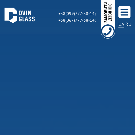
З
А
М
О
В
И
Т
И
Д
З
В
І
Н
О
К
+38(099)777-38-14;
+38(067)777-38-14;
UA
RU