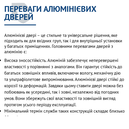
ПЕРЕВАГИ АЛЮМІНІЄВИХ
ДВЕРЕЙ
Алюмінієві двері – це стильне та універсальне рішення, яке
підходить як для вхідних груп, так і для внутрішньої установки
у багатьох приміщеннях. Головними перевагами дверей з
алюмінію є:
Висока зносостійкість. Алюміній забезпечує неперевершені
властивості у порівнянні з аналогами. Він гарантує стійкість до
багатьох зовнішніх впливів, включаючи вологу, механічну дію
та ультрафіолетове випромінювання. Алюмінієві двері стійкі до
корозії та деформацій. Завдяки цьому ставити двері можна без
побоювань як усередині, так і зовні, незалежно від погодних
умов. Вони збережуть свої властивості та зовнішній вигляд
протягом усього періоду експлуатації.
Мінімальний термін служби таких конструкцій складає близько
80 років.
Простота встановлення та експлуатації. Завдяки легкості