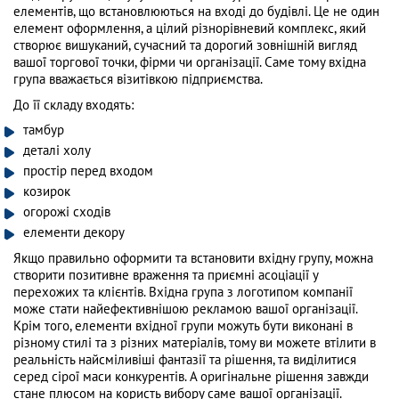
елементів, що встановлюються на вході до будівлі. Це не один
елемент оформлення, а цілий різнорівневий комплекс, який
створює вишуканий, сучасний та дорогий зовнішній вигляд
вашої торгової точки, фірми чи організації. Саме тому вхідна
група вважається візитівкою підприємства.
До її складу входять:
тамбур
деталі холу
простір перед входом
козирок
огорожі сходів
елементи декору
Якщо правильно оформити та встановити вхідну групу, можна
створити позитивне враження та приємні асоціації у
перехожих та клієнтів. Вхідна група з логотипом компанії
може стати найефективнішою рекламою вашої організації.
Крім того, елементи вхідної групи можуть бути виконані в
різному стилі та з різних матеріалів, тому ви можете втілити в
реальність найсміливіші фантазії та рішення, та виділитися
серед сірої маси конкурентів. А оригінальне рішення завжди
стане плюсом на користь вибору саме вашої організації.