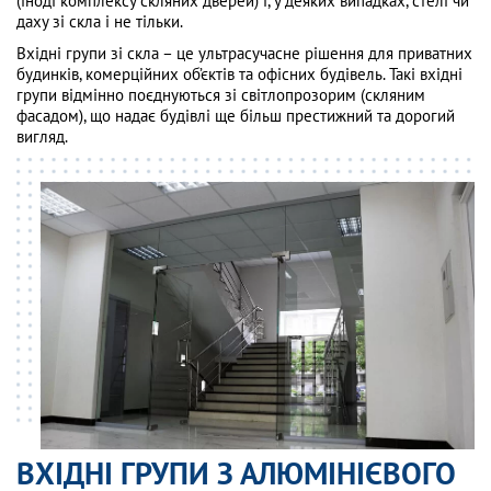
(іноді комплексу скляних дверей) і, у деяких випадках, стелі чи
даху зі скла і не тільки.
Вхідні групи зі скла – це ультрасучасне рішення для приватних
будинків, комерційних об’єктів та офісних будівель. Такі вхідні
групи відмінно поєднуються зі світлопрозорим (скляним
фасадом), що надає будівлі ще більш престижний та дорогий
вигляд.
ВХІДНІ ГРУПИ З АЛЮМІНІЄВОГО