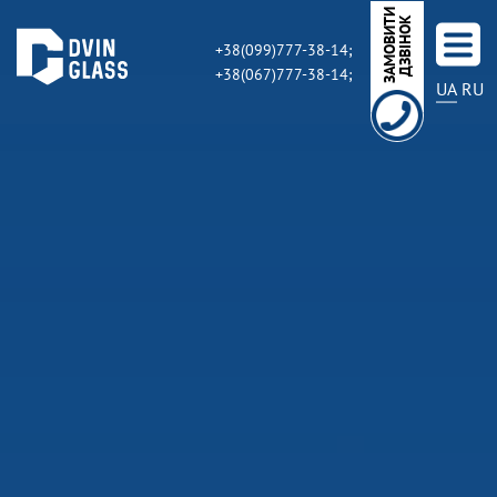
З
А
М
О
В
И
Т
И
Д
З
В
І
Н
О
К
+38(099)777-38-14;
+38(067)777-38-14;
UA
RU