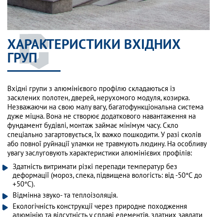
ХАРАКТЕРИСТИКИ ВХІДНИХ
ГРУП
Вхідні групи з алюмінієвого профілю складаються із
засклених полотен, дверей, нерухомого модуля, козирка.
Незважаючи на свою малу вагу, багатофункціональна система
дуже міцна. Вона не створює додаткового навантаження на
фундамент будівлі, монтаж займає мінімум часу. Скло
спеціально загартовується, їх важко пошкодити. У разі сколів
або повної руйнації уламки не травмують людину. На особливу
увагу заслуговують характеристики алюмінієвих профілів:
Здатність витримати різкі перепади температур без
деформації (мороз, спека, підвищена вологість: від -50°C до
+50°C).
Відмінна звуко- та теплоізоляція.
Екологічність конструкції через природне походження
алюмінію та відсутність у сплаві елементів, здатних завдати