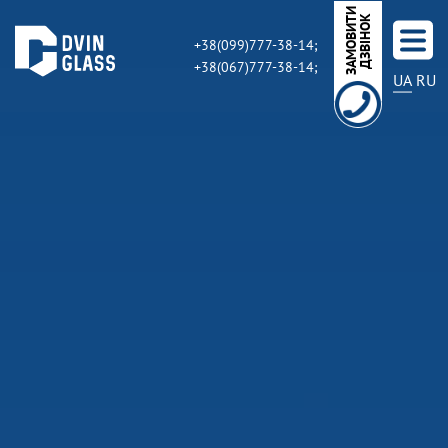
З
А
М
О
В
И
Т
И
Д
З
В
І
Н
О
К
+38(099)777-38-14;
+38(067)777-38-14;
UA
RU