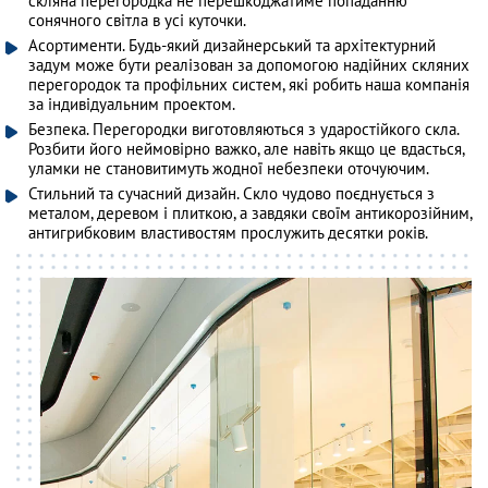
скляна перегородка не перешкоджатиме попаданню
сонячного світла в усі куточки.
Асортименти. Будь-який дизайнерський та архітектурний
задум може бути реалізован за допомогою надійних скляних
перегородок та профільних систем, які робить наша компанія
за індивідуальним проектом.
Безпека. Перегородки виготовляються з ударостійкого скла.
Розбити його неймовірно важко, але навіть якщо це вдасться,
уламки не становитимуть жодної небезпеки оточуючим.
Стильний та сучасний дизайн. Скло чудово поєднується з
металом, деревом і плиткою, а завдяки своїм антикорозійним,
антигрибковим властивостям прослужить десятки років.