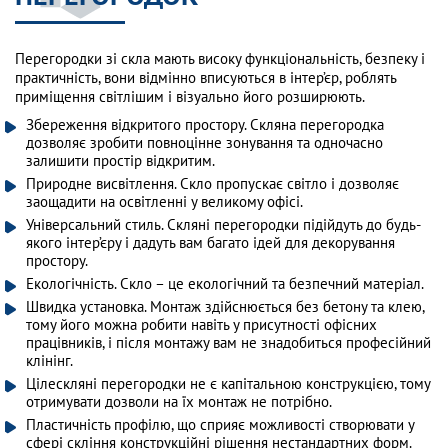
Перегородки зі скла мають високу функціональність, безпеку і
практичність, вони відмінно вписуються в інтер’єр, роблять
приміщення світлішим і візуально його розширюють.
Збереження відкритого простору. Скляна перегородка
дозволяє зробити повноцінне зонування та одночасно
залишити простір відкритим.
Природне висвітлення. Скло пропускає світло і дозволяє
заощадити на освітленні у великому офісі.
Універсальний стиль. Скляні перегородки підійдуть до будь-
якого інтер’єру і дадуть вам багато ідей для декорування
простору.
Екологічність. Скло – це екологічний та безпечний матеріал.
Швидка установка. Монтаж здійснюється без бетону та клею,
тому його можна робити навіть у присутності офісних
працівників, і після монтажу вам не знадобиться професійний
клінінг.
Цілескляні перегородки не є капітальною конструкцією, тому
отримувати дозволи на їх монтаж не потрібно.
Пластичність профілю, що сприяє можливості створювати у
сфері скління конструкційні рішення нестандартних форм.