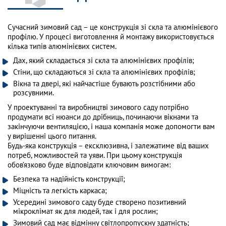
Сучасний зимовий сад – це конструкція зі скла та алюмінієвого
профілю. У процесі виготовлення й монтажу використовується
кілька типів алюмінієвих систем.
Дах, який складається зі скла та алюмінієвих профілів;
Стіни, що складаються зі скла та алюмінієвих профілів;
Вікна та двері, які найчастіше бувають розстібними або
розсувними.
У проектуванні та виробництві зимового саду потрібно
продумати всі нюанси до дрібниць, починаючи вікнами та
закінчуючи вентиляцією, і наша компанія може допомогти вам
у вирішенні цього питання.
Будь-яка конструкція – ексклюзивна, і залежатиме від ваших
потреб, можливостей та уяви. При цьому конструкція
обов’язково буде відповідати ключовим вимогам:
Безпека та надійність конструкції;
Міцність та легкість каркаса;
Усередині зимового саду буде створено позитивний
мікроклімат як для людей, так і для рослин;
Зимовий сад має відмінну світлопропускну здатність;