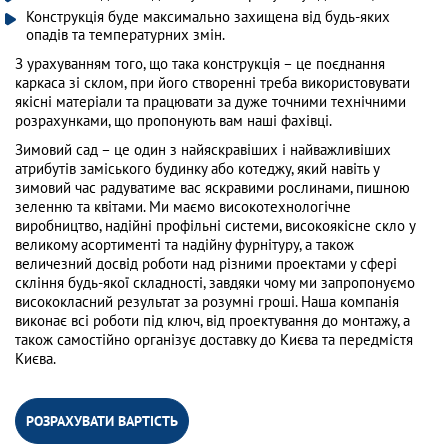
Конструкція буде максимально захищена від будь-яких
опадів та температурних змін.
З урахуванням того, що така конструкція – це поєднання
каркаса зі склом, при його створенні треба використовувати
якісні матеріали та працювати за дуже точними технічними
розрахунками, що пропонують вам наші фахівці.
Зимовий сад – це один з найяскравіших і найважливіших
атрибутів заміського будинку або котеджу, який навіть у
зимовий час радуватиме вас яскравими рослинами, пишною
зеленню та квітами. Ми маємо високотехнологічне
виробництво, надійні профільні системи, високоякісне скло у
великому асортименті та надійну фурнітуру, а також
величезний досвід роботи над різними проектами у сфері
скління будь-якої складності, завдяки чому ми запропонуємо
висококласний результат за розумні гроші. Наша компанія
виконає всі роботи під ключ, від проектування до монтажу, а
також самостійно організує доставку до Києва та передмістя
Києва.
РОЗРАХУВАТИ ВАРТІСТЬ