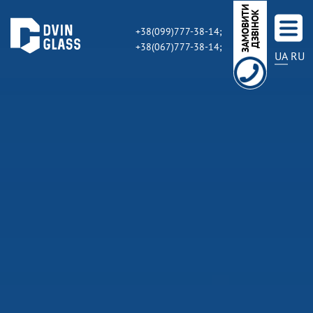
З
А
М
О
В
И
Т
И
Д
З
В
І
Н
О
К
+38(099)777-38-14;
+38(067)777-38-14;
UA
RU