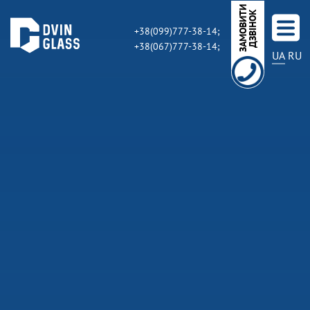
З
А
М
О
В
И
Т
И
Д
З
В
І
Н
О
К
+38(099)777-38-14;
+38(067)777-38-14;
UA
RU