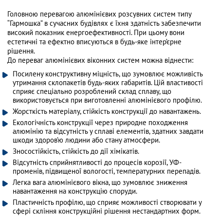
Головною перевагою алюмінієвих розсувних систем типу
“Гармошка” в сучасних будівлях є їхня здатність забезпечити
високий показник енергоефективності. При цьому вони
естетичні та ефектно вписуються в будь-яке інтер’єрне
рішення.
До переваг алюмінієвих віконних систем можна віднести:
Посилену конструктивну міцність, що зумовлює можливість
утримання склопакетів будь-яких габаритів. Цій властивості
сприяє спеціально розроблений склад сплаву, що
використовується при виготовленні алюмінієвого профілю.
Жорсткість матеріалу, стійкість конструкції до навантажень.
Екологічність конструкції через природне походження
алюмінію та відсутність у сплаві елементів, здатних завдати
шкоди здоров’ю людини або стану атмосфери.
Зносостійкість, стійкість до дії хімікатів.
Відсутність сприйнятливості до процесів корозії, УФ-
променів, підвищеної вологості, температурних перепадів.
Легка вага алюмінієвого вікна, що зумовлює зниження
навантаження на конструкцію споруди.
Пластичність профілю, що сприяє можливості створювати у
сфері скління конструкційні рішення нестандартних форм.