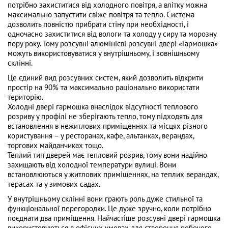
потрібно захиститися від холодного повітря, а влітку можна
максимально запустити свіже повітря та тепло. Система
дозволить повністю прибрати стіну при необхідності, і
одночасно захиститися від вологи та холоду у сиру та морозну
пору року. Тому розсувні алюмінієві розсувні двері «Гармошка»
можуть використовуватися у внутрішньому, і зовнішньому
склінні.
Це єдиний вид розсувних систем, який дозволить відкрити
простір на 90% та максимально раціонально використати
територію.
Холодні двері гармошка внаслідок відсутності теплового
розриву у профілі не зберігають тепло, тому підходять для
встановлення в нежитлових приміщеннях та місцях різного
користування – у ресторанах, кафе, альтанках, верандах,
торгових майданчиках тощо.
Теплий тип дверей має тепловий розрив, тому вони надійно
захищають від холодної температури вулиці. Вони
встановлюються у житлових приміщеннях, на теплих верандах,
терасах та у зимових садах.
У внутрішньому склінні вони грають роль дуже стильної та
функціональної перегородки. Це дуже зручно, коли потрібно
поєднати два приміщення. Найчастіше розсувні двері гармошка
використовуються в офісних умовах для створення робочого