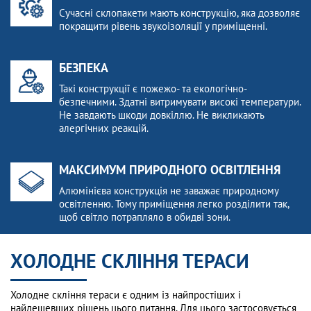
Сучасні склопакети мають конструкцію, яка дозволяє
покращити рівень звукоізоляції у приміщенні.
БЕЗПЕКА
Такі конструкції є пожежо- та екологічно-
безпечними. Здатні витримувати високі температури.
Не завдають шкоди довкіллю. Не викликають
алергічних реакцій.
МАКСИМУМ ПРИРОДНОГО ОСВІТЛЕННЯ
Алюмінієва конструкція не заважає природному
освітленню. Тому приміщення легко розділити так,
щоб світло потрапляло в обидві зони.
ХОЛОДНЕ СКЛІННЯ ТЕРАСИ
Холодне скління тераси є одним із найпростіших і
найдешевших рішень цього питання. Для цього застосовується