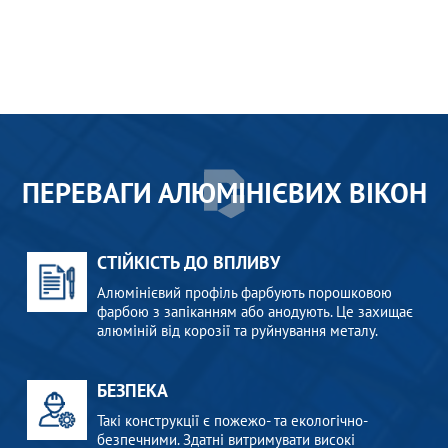
ПЕРЕВАГИ АЛЮМІНІЄВИХ ВІКОН
СТІЙКІСТЬ ДО ВПЛИВУ
Алюмінієвий профіль фарбують порошковою
фарбою з запіканням або анодують. Це захищає
алюміній від корозії та руйнування металу.
БЕЗПЕКА
Такі конструкції є пожежо- та екологічно-
безпечними. Здатні витримувати високі