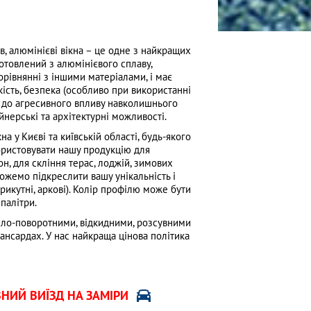
в, алюмінієві вікна – це одне з найкращих
готовлений з алюмінієвого сплаву,
орівнянні з іншими матеріалами, і має
йкість, безпека (особливо при використанні
ть до агресивного впливу навколишнього
йнерські та архітектурні можливості.
а у Києві та київській області, будь-якого
ористовувати нашу продукцію для
н, для скління терас, лоджій, зимових
ожемо підкреслити вашу унікальність і
трикутні, аркові). Колір профілю може бути
 палітри.
хило-поворотними, відкидними, розсувними
ансардах. У нас найкраща цінова політика
НИЙ ВИЇЗД НА ЗАМІРИ