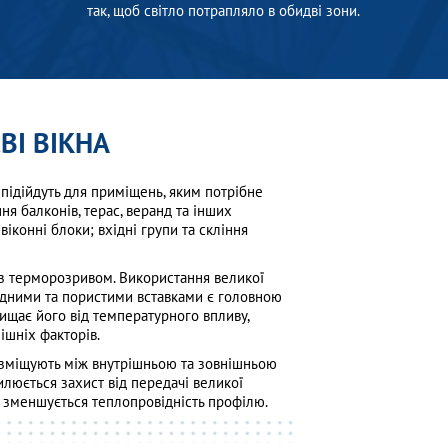
так, щоб світло потрапляло в обидві зони.
ВІ ВІКНА
о підійдуть для приміщень, яким потрібне
я балконів, терас, веранд та інших
віконні блоки; вхідні групи та скління
 з терморозривом. Використання великої
мідними та пористими вставками є головною
хищає його від температурного впливу,
ішніх факторів.
зміщують між внутрішньою та зовнішньою
люється захист від передачі великої
ів зменшується теплопровідність профілю.