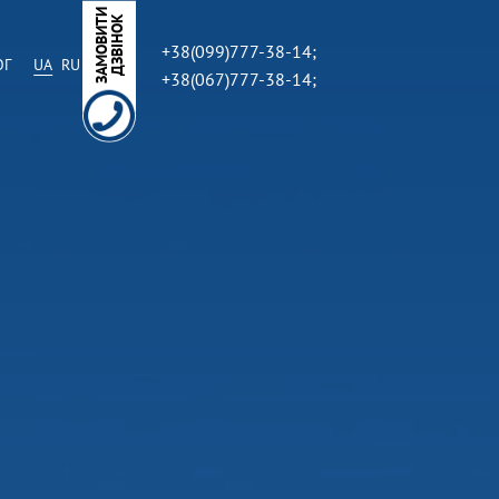
З
А
М
О
В
И
Т
И
Д
З
В
І
Н
О
К
+38(099)777-38-14;
ОГ
UA
RU
+38(067)777-38-14;