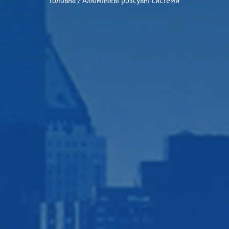
Головна
/
Алюмінієві розсувні системи