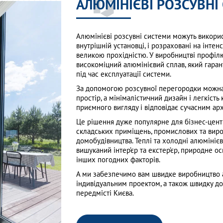
АЛЮМІНІЄВІ РОЗСУВНІ
Алюмінієві розсувні системи можуть використ
внутрішній установці, і розраховані на інте
великою прохідністю. У виробництві профіл
високоміцний алюмінієвий сплав, який гарант
під час експлуатації системи.
За допомогою розсувної перегородки можна
простір, а мінімалістичний дизайн і легкіст
приємного вигляду і відповідає сучасним ар
Це рішення дуже популярне для бізнес-цент
складських приміщень, промислових та вироб
домобудівництва. Теплі та холодні алюмінієв
вишуканий інтер’єр та екстер’єр, природне ос
інших погодних факторів.
А ми забезпечимо вам швидке виробництво 
індивідуальним проектом, а також швидку дос
передмісті Києва.