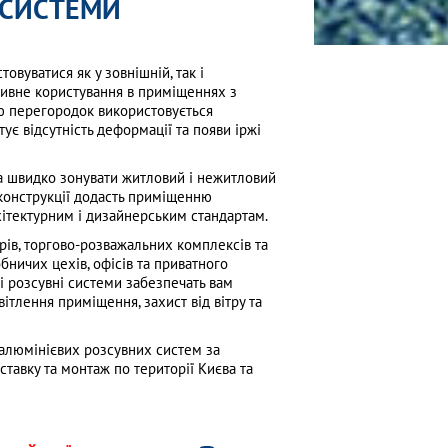
 СИСТЕМИ
овуватися як у зовнішній, так і
нсивне користування в приміщеннях з
ю перегородок використовується
ує відсутність деформації та появи іржі
 швидко зонувати житловий і нежитловий
ь конструкції додасть приміщенню
хітектурним і дизайнерським стандартам.
рів, торгово-розважальних комплексів та
ничих цехів, офісів та приватного
і розсувні системи забезпечать вам
вітлення приміщення, захист від вітру та
алюмінієвих розсувних систем за
тавку та монтаж по території Києва та