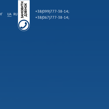
З
А
М
О
В
И
Т
И
Д
З
В
І
Н
О
К
+38(099)777-38-14;
ОГ
UA
RU
+38(067)777-38-14;