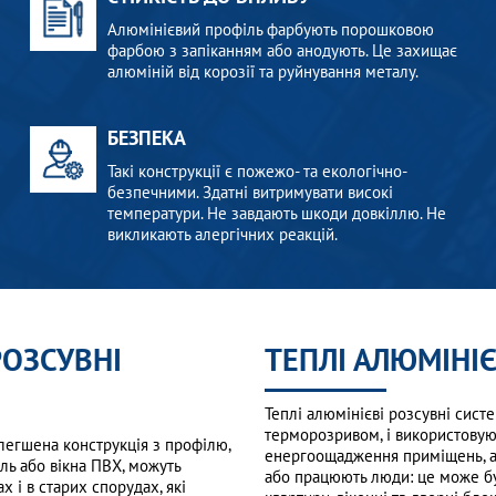
Алюмінієвий профіль фарбують порошковою
фарбою з запіканням або анодують. Це захищає
алюміній від корозії та руйнування металу.
БЕЗПЕКА
Такі конструкції є пожежо- та екологічно-
безпечними. Здатні витримувати високі
температури. Не завдають шкоди довкіллю. Не
викликають алергічних реакцій.
РОЗСУВНІ
ТЕПЛІ АЛЮМІНІ
Теплі алюмінієві розсувні сист
терморозривом, і використовую
олегшена конструкція з профілю,
енергоощадження приміщень, аб
ль або вікна ПВХ, можуть
або працюють люди: це може бу
 і в старих спорудах, які