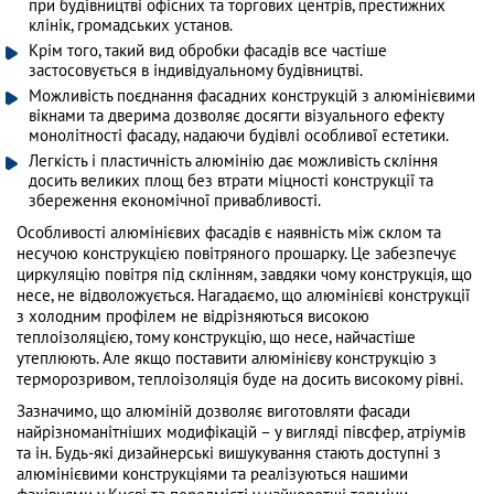
при будівництві офісних та торгових центрів, престижних
клінік, громадських установ.
Крім того, такий вид обробки фасадів все частіше
застосовується в індивідуальному будівництві.
Можливість поєднання фасадних конструкцій з алюмінієвими
вікнами та дверима дозволяє досягти візуального ефекту
монолітності фасаду, надаючи будівлі особливої ​​естетики.
Легкість і пластичність алюмінію дає можливість скління
досить великих площ без втрати міцності конструкції та
збереження економічної привабливості.
Особливості алюмінієвих фасадів є наявність між склом та
несучою конструкцією повітряного прошарку. Це забезпечує
циркуляцію повітря під склінням, завдяки чому конструкція, що
несе, не відволожується. Нагадаємо, що алюмінієві конструкції
з холодним профілем не відрізняються високою
теплоізоляцією, тому конструкцію, що несе, найчастіше
утеплюють. Але якщо поставити алюмінієву конструкцію з
терморозривом, теплоізоляція буде на досить високому рівні.
Зазначимо, що алюміній дозволяє виготовляти фасади
найрізноманітніших модифікацій – у вигляді півсфер, атріумів
та ін. Будь-які дизайнерські вишукування стають доступні з
алюмінієвими конструкціями та реалізуються нашими