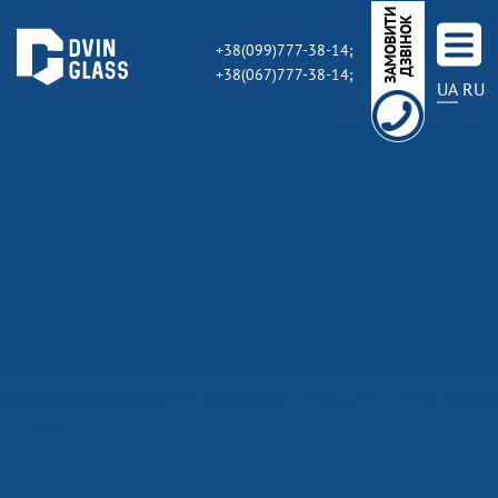
З
А
М
О
В
И
Т
И
Д
З
В
І
Н
О
К
+38(099)777-38-14;
+38(067)777-38-14;
UA
RU