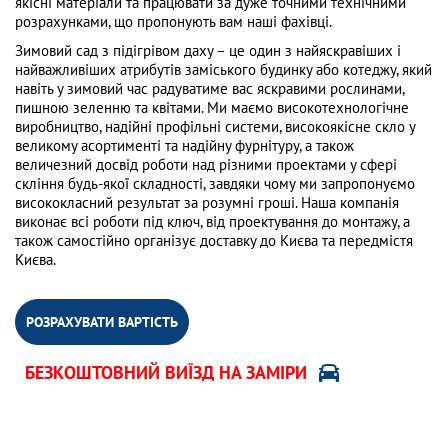
якісні матеріали та працювати за дуже точними технічними
розрахунками, що пропонують вам наші фахівці.
Зимовий сад з підігрівом даху – це один з найяскравіших і
найважливіших атрибутів заміського будинку або котеджу, який
навіть у зимовий час радуватиме вас яскравими рослинами,
пишною зеленню та квітами. Ми маємо високотехнологічне
виробництво, надійні профільні системи, високоякісне скло у
великому асортименті та надійну фурнітуру, а також
величезний досвід роботи над різними проектами у сфері
скління будь-якої складності, завдяки чому ми запропонуємо
висококласний результат за розумні гроші. Наша компанія
виконає всі роботи під ключ, від проектування до монтажу, а
також самостійно організує доставку до Києва та передмістя
Києва.
РОЗРАХУВАТИ ВАРТІСТЬ
БЕЗКОШТОВНИЙ ВИЇЗД НА ЗАМІРИ