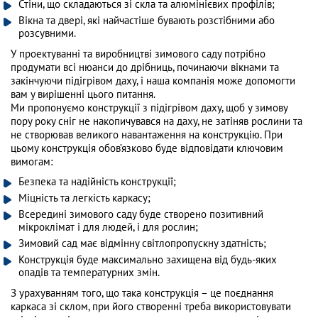
Стіни, що складаються зі скла та алюмінієвих профілів;
Вікна та двері, які найчастіше бувають розстібними або
розсувними.
У проектуванні та виробництві зимового саду потрібно
продумати всі нюанси до дрібниць, починаючи вікнами та
закінчуючи підігрівом даху, і наша компанія може допомогти
вам у вирішенні цього питання.
Ми пропонуємо конструкції з підігрівом даху, щоб у зимову
пору року сніг не накопичувався на даху, не затіняв рослини та
не створював великого навантаження на конструкцію. При
цьому конструкція обов’язково буде відповідати ключовим
вимогам:
Безпека та надійність конструкції;
Міцність та легкість каркасу;
Всередині зимового саду буде створено позитивний
мікроклімат і для людей, і для рослин;
Зимовий сад має відмінну світлопропускну здатність;
Конструкція буде максимально захищена від будь-яких
опадів та температурних змін.
З урахуванням того, що така конструкція – це поєднання
каркаса зі склом, при його створенні треба використовувати