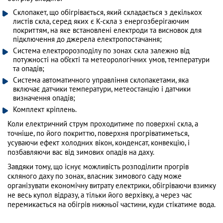
Склопакет, що обігрівається, який складається з декількох
листів скла, серед яких є К-скла з енергозберігаючим
покриттям, на яке встановлені електроди та висновок для
підключення до джерела електропостачання;
Система електророзподілу по зонах скла залежно від
потужності на об’єкті та метеорологічних умов, температури
та опадів;
Система автоматичного управління склопакетами, яка
включає датчики температури, метеостанцію і датчики
визначення опадів;
Комплект кріплень.
Коли електричний струм проходитиме по поверхні скла, а
точніше, по його покриттю, поверхня прогріватиметься,
усуваючи ефект холодних вікон, конденсат, конвекцію, і
позбавляючи вас від зимових опадів на даху.
Завдяки тому, що існує можливість розподілити прогрів
скляного даху по зонах, власник зимового саду може
організувати економічну витрату електрики, обігріваючи взимку
не весь купол відразу, а тільки його верхівку, а через час
перемикається на обігрів нижньої частини, куди стікатиме вода.