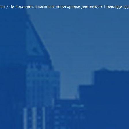
лог
/
Чи підходять алюмінієві перегородки для житла? Приклади вд