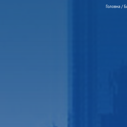
Головна
/
Б