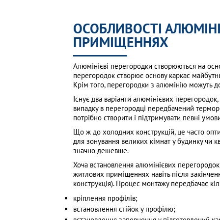
ОСОБЛИВОСТІ АЛЮМІНІ
ПРИМІЩЕННЯХ
Алюмінієві перегородки створюються на основ
перегородок створює основу каркас майбутньо
Крім того, перегородки з алюмінію можуть 
Існує два варіанти алюмінієвих перегородок,
випадку в перегородці передбачений термороз
потрібно створити і підтримувати певні умов
Що ж до холодних конструкцій, це часто опти
для зонування великих кімнат у будинку чи кв
значно дешевше.
Хоча встановлення алюмінієвих перегородок 
житлових приміщеннях навіть після закінчення
конструкція). Процес монтажу передбачає кіль
кріплення профілів;
встановлення стійок у профілю;
встановлення заповнення у підготовлений ка