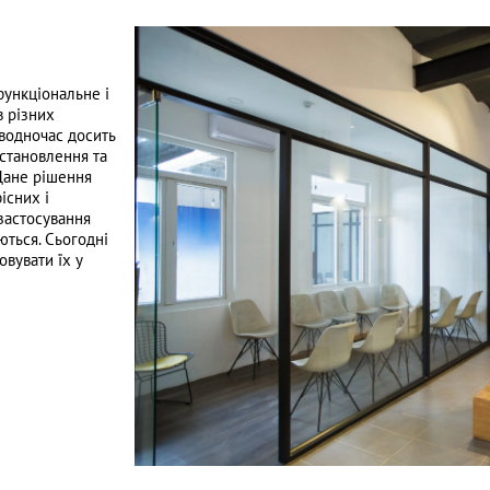
функціональне і
в різних
 водночас досить
встановлення та
 Дане рішення
існих і
застосування
ться. Сьогодні
вувати їх у