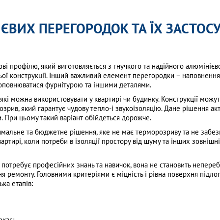
ЄВИХ ПЕРЕГОРОДОК ТА ЇХ ЗАСТОС
і профілю, який виготовляється з гнучкого та надійного алюмінієв
ї конструкції. Інший важливий елемент перегородки – наповнення, 
доповнюватися фурнітурою та іншими деталями.
 які можна використовувати у квартирі чи будинку. Конструкції мож
рив, який гарантує чудову тепло-і звукоізоляцію. Дане рішення акт
и. При цьому такий варіант обійдеться дорожче.
мальне та бюджетне рішення, яке не має терморозриву та не забезп
артирі, коли потреби в ізоляції простору від шуму та інших зовнішн
потребує професійних знань та навичок, вона не становить непере
 ремонту. Головними критеріями є міцність і рівна поверхня підлоги,
ка етапів:
ркас;