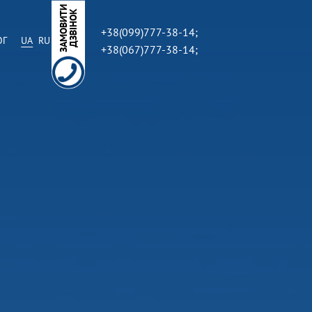
З
А
М
О
В
И
Т
И
Д
З
В
І
Н
О
К
+38(099)777-38-14;
ОГ
UA
RU
+38(067)777-38-14;