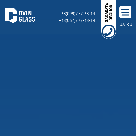
З
А
К
А
З
А
Ь
З
В
О
Н
О
Т
К
+38(099)777-38-14;
+38(067)777-38-14;
UA
RU