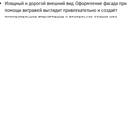
Изящный и дорогой внешний вид. Оформление фасада при
помощи витражей выглядит привлекательно и создаёт
положительное впечатление о владельцах здания или
организации.
Универсальность. Создать конструкцию можно для любого
здания, подобрав идеальный тип конструкции, форму, вариант
стеклопакетов и т.д. В результате витражи можно установить на
фасады жилых, коммерческих, офисных, общественных,
административных и других зданий.
Безопасность и экологичность. Используемые материалы
полностью экологичны. При этом они обладают прочностью,
износостойкостью, устойчивостью к температурным
перепадам, коррозии, влаге, УФ-излучению, деформации и
другим воздействиям. Стекло и алюминий являются
негорючими материалами, поэтому становятся идеальным
выбором для зданий со строгими требованиями к
пожаробезопасности.
Длительный срок службы. Благодаря свойствам алюминия и
закалённого стекла витражный фасад прослужит десятки лет,
сохраняя свои функциональные качества и внешний облик.