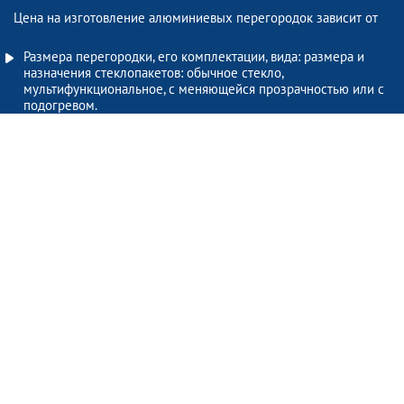
Цена на изготовление алюминиевых перегородок зависит от
Размера перегородки, его комплектации, вида: размера и
назначения стеклопакетов: обычное стекло,
мультифункциональное, с меняющейся прозрачностью или с
подогревом.
Количества заказываемых перегородок.
Мы рассчитываем итоговую цену на основе ваших
пожеланий. Воспользуйтесь кнопкой «узнать стоимость» с
функцией обратной связи.
УЗНАТЬ СТОИМОСТЬ
+38(099)777-38-14
+38(067)777-38-14