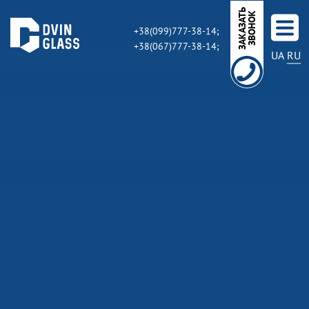
З
А
К
А
З
А
Ь
З
В
О
Н
О
Т
К
+38(099)777-38-14;
+38(067)777-38-14;
UA
RU