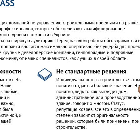
LASS
ющих компаний по управлению строительными проектами на рынке.
 профессионалов, которые обеспечивают квалифицированное
ного уровня сложности в Украине.
лена на широкую аудиторию. Перед началом работы обговариваются 
и поправки вносятся максимально оперативно, без ущерба для проек
ие крупные девелоперские компании, генподрядные и подрядные
рекомендуют наших специалистов, как лучших в своей области.
ожности
Не стандартные решения
ает в себя
Индивидуальность, в строительстве этом
. Наши
понятию отдается большое значение. Эт
ть любые,
понятно, ведь то как выглядит дом,
ции и
административное или производственн
 важно,
здание, говорит о многом. Статус,
я была
репутация хозяев, все это в определённ
ктичной, и
степени зависит от оригинальности
 нашей
решений, которые были применены при
строительстве.