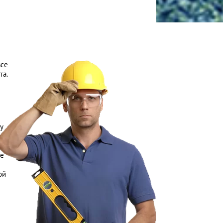
все
та.
у
о
ое
ой