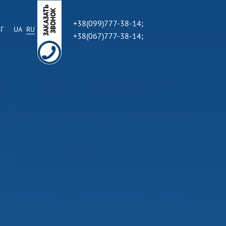
З
А
К
А
З
А
Ь
З
В
О
Н
О
Т
К
+38(099)777-38-14;
Г
UA
RU
+38(067)777-38-14;