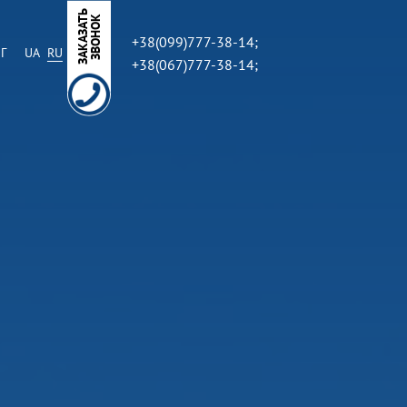
З
А
К
А
З
А
Ь
З
В
О
Н
О
Т
К
+38(099)777-38-14;
Г
UA
RU
+38(067)777-38-14;