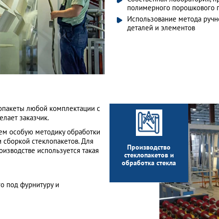
полимерного порошкового 
Использование метода ручн
деталей и элементов
лопакеты любой комплектации с
елает заказчик.
ем особую методику обработки
и сборкой стеклопакетов. Для
Производство
оизводстве используется такая
стеклопакетов и
обработка стекла
го под фурнитуру и