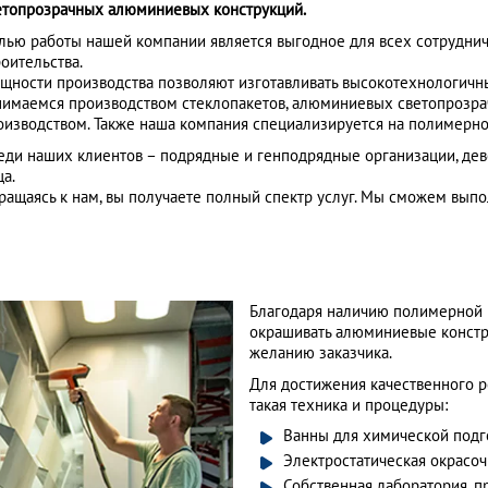
етопрозрачных алюминиевых конструкций.
лью работы нашей компании является выгодное для всех сотруднич
роительства.
щности производства позволяют изготавливать высокотехнологич
нимаемся производством стеклопакетов, алюминиевых светопрозра
оизводством. Также наша компания специализируется на полимерной
еди наших клиентов – подрядные и генподрядные организации, дев
ца.
ращаясь к нам, вы получаете полный спектр услуг. Мы сможем выпо
Благодаря наличию полимерной 
окрашивать алюминиевые констр
желанию заказчика.
Для достижения качественного ре
такая техника и процедуры:
Ванны для химической подг
Электростатическая окрасо
Собственная лаборатория, п