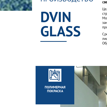
св
Це
DVIN
ст
Мо
за
GLASS
пр
Ср
ли
Об
ПОЛИМЕРНАЯ
ПОКРАСКА