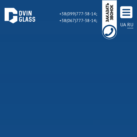
З
А
К
А
З
А
Ь
З
В
О
Н
О
Т
К
+38(099)777-38-14;
+38(067)777-38-14;
UA
RU