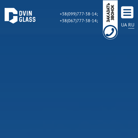
З
А
К
А
З
А
Ь
З
В
О
Н
О
Т
К
+38(099)777-38-14;
+38(067)777-38-14;
UA
RU